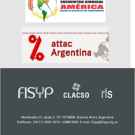
Montevideo 31, depto 3. CP 1019ABA. Buenos Aires, Argentina.
Teléfonos: (54-11) 4381-5574 / 6088-9949. E-mail: fisyp@fisyp.org.ar.