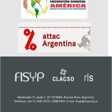
Montevideo 31, depto 3. CP 1019ABA. Buenos Aires, Argentina.
Teléfonos: (54-11) 4381-5574 / 6088-9949. E-mail: fisyp@fisyp.org.ar.