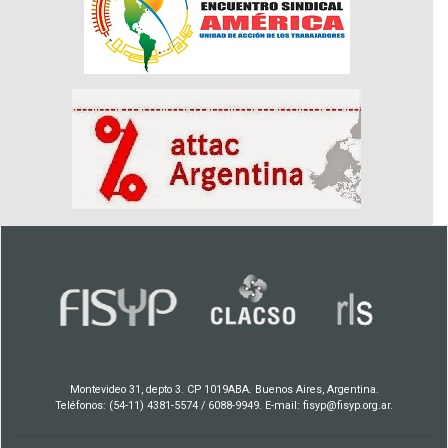
Montevideo 31, depto 3. CP 1019ABA. Buenos Aires, Argentina.
Teléfonos: (54-11) 4381-5574 / 6088-9949. E-mail: fisyp@fisyp.org.ar.