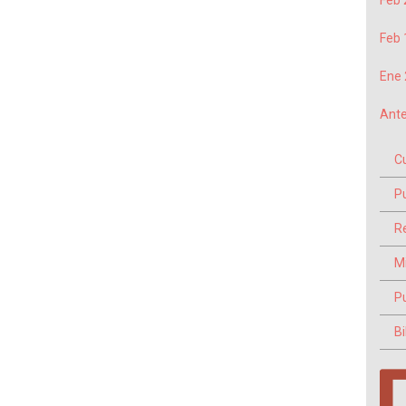
Feb 
Feb 
Ene 
Ante
C
P
Re
M
P
Bi