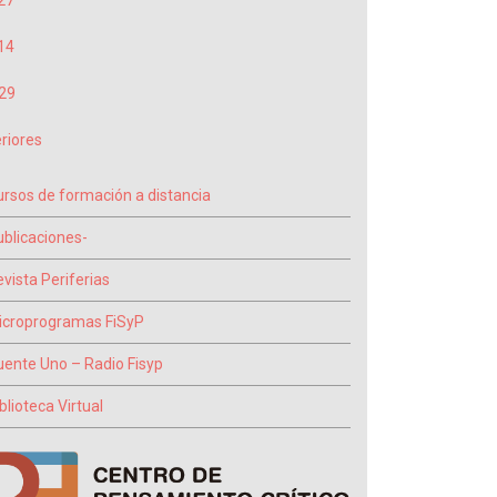
27
14
29
riores
ursos de formación a distancia
ublicaciones-
vista Periferias
icroprogramas FiSyP
uente Uno – Radio Fisyp
blioteca Virtual