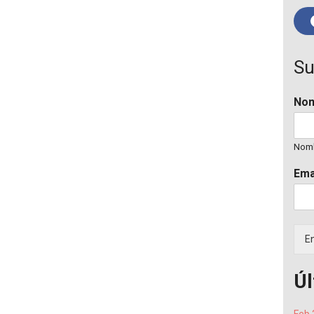
Su
No
Nom
Ema
En
Úl