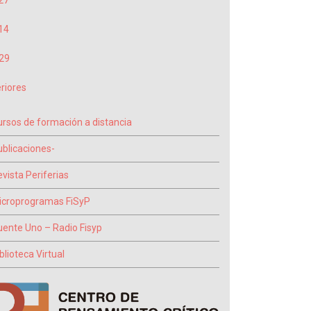
27
14
29
riores
ursos de formación a distancia
ublicaciones-
vista Periferias
icroprogramas FiSyP
uente Uno – Radio Fisyp
blioteca Virtual