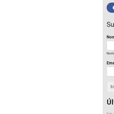
Su
No
Nom
Ema
En
Úl