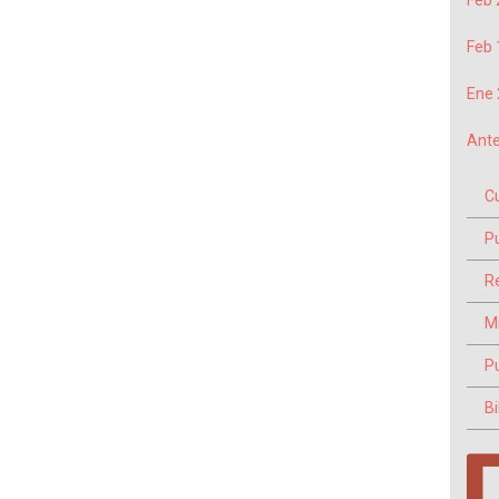
Feb 
Feb 
Ene 
Ante
C
P
Re
M
P
Bi