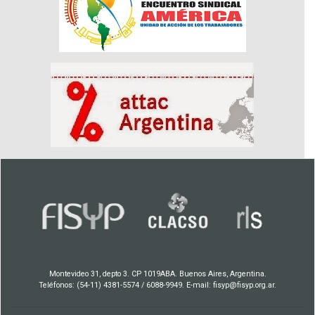
Montevideo 31, depto 3. CP 1019ABA. Buenos Aires, Argentina.
Teléfonos: (54-11) 4381-5574 / 6088-9949. E-mail: fisyp@fisyp.org.ar.