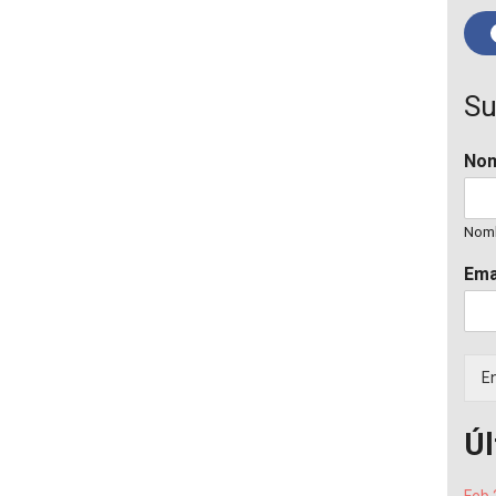
Su
No
Nom
Ema
En
Úl