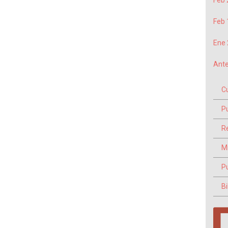
Feb 
Feb 
Ene 
Ante
C
P
Re
M
P
Bi