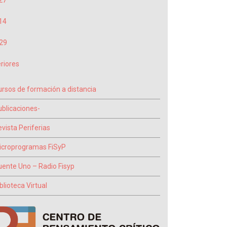
27
14
29
riores
ursos de formación a distancia
ublicaciones-
vista Periferias
icroprogramas FiSyP
uente Uno – Radio Fisyp
blioteca Virtual