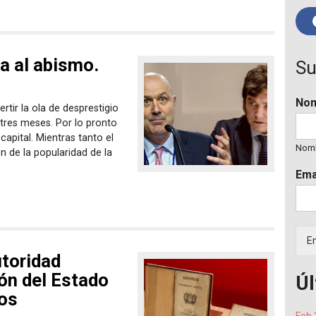
a al abismo.
Su
No
tir la ola de desprestigio
 tres meses. Por lo pronto
apital. Mientras tanto el
Nom
n de la popularidad de la
Ema
En
utoridad
ón del Estado
Úl
os