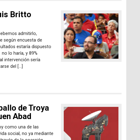
is Britto
debemos admitirlo,
ue según encuesta de
ultados estaría dispuesto
 no lo haría, y 89%
l intervención sería
arse del […]
ballo de Troya
Buen Abad
hoy como una de las
ida social, no ya mediante