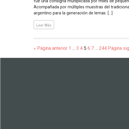
fue una consigna multiplicada por miles de pequeñ
Acompañada por múltiples muestras del tradicional
argentino para la generación de lemas. […]
Leer Más
« Página anterior
1
…
3
4
5
6
7
…
244
Página sig