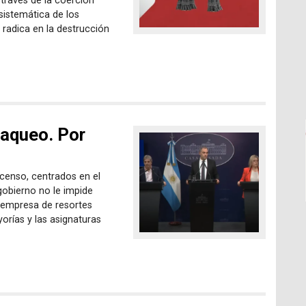
 través de la coerción
sistemática de los
 radica en la destrucción
saqueo. Por
censo, centrados en el
gobierno no le impide
n empresa de resortes
orías y las asignaturas