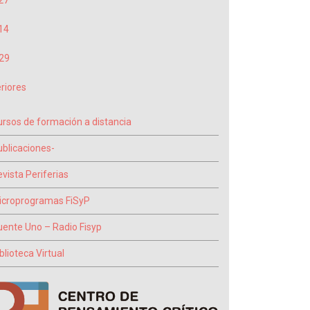
27
14
29
riores
ursos de formación a distancia
ublicaciones-
vista Periferias
icroprogramas FiSyP
uente Uno – Radio Fisyp
blioteca Virtual