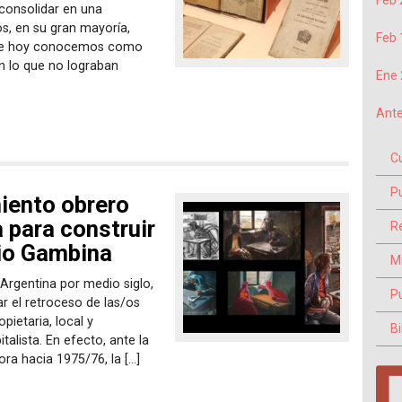
Feb 
 consolidar en una
os, en su gran mayoría,
Feb 
o que hoy conocemos como
n lo que no lograban
Ene 
Ante
C
P
iento obrero
a para construir
Re
lio Gambina
M
 Argentina por medio siglo,
P
r el retroceso de las/os
pietaria, local y
Bi
talista. En efecto, ante la
ra hacia 1975/76, la […]