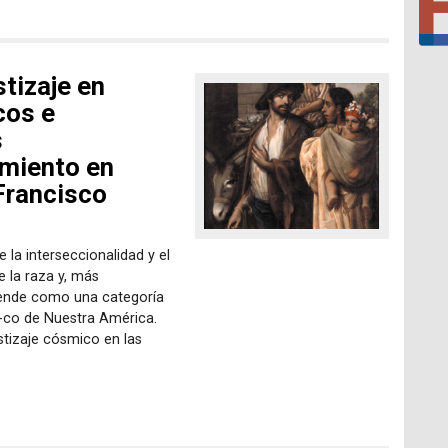
tizaje en
cos e
s
amiento en
Francisco
 la interseccionalidad y el
e la raza y, más
rende como una categoría
ri-co de Nuestra América.
stizaje cósmico en las