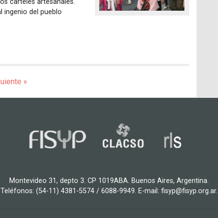
os carteles artesanales.
 ingenio del pueblo
uiente »
Montevideo 31, depto 3. CP 1019ABA. Buenos Aires, Argentina.
Teléfonos: (54-11) 4381-5574 / 6088-9949. E-mail: fisyp@fisyp.org.ar.