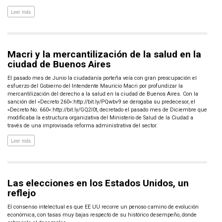
Leer más
Macri y la mercantilización de la salud en la
ciudad de Buenos Aires
El pasado mes de Junio la ciudadanía porteña veía con gran preocupación el
esfuerzo del Gobierno del Intendente Mauricio Macri por profundizar la
mercantilización del derecho a la salud en la ciudad de Buenos Aires. Con la
sanción del «Decreto 260»:http://bit.ly/PQwbv9 se derogaba su predecesor, el
«Decreto No. 660»:http://bit.ly/GQ2I0t, decretado el pasado mes de Diciembre que
modificaba la estructura organizativa del Ministerio de Salud de la Ciudad a
través de una improvisada reforma administrativa del sector.
Leer más
Las elecciones en los Estados Unidos, un
reflejo
El consenso intelectual es que EE UU recorre un penoso camino de evolución
económica, con tasas muy bajas respecto de su histórico desempeño, donde