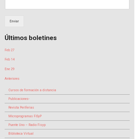
Enviar
Últimos boletines
Feb 27
Feb 14
Ene 29
Anteriores
Cursos de formación a distancia
Publicaciones-
Revista Periferias
Microprogramas FiSyP
Puente Uno – Radio Fisyp
Biblioteca Virtual