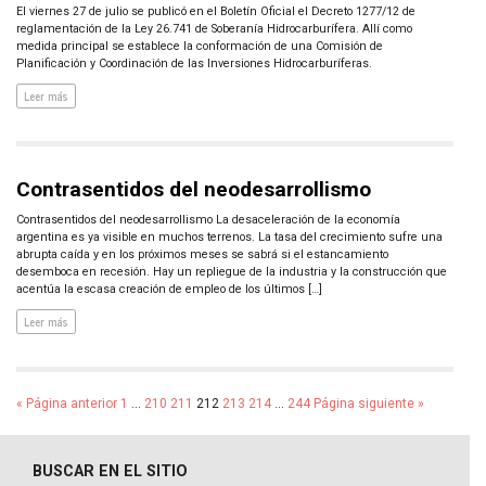
El viernes 27 de julio se publicó en el Boletín Oficial el Decreto 1277/12 de
reglamentación de la Ley 26.741 de Soberanía Hidrocarburífera. Allí como
medida principal se establece la conformación de una Comisión de
Planificación y Coordinación de las Inversiones Hidrocarburíferas.
Leer más
Contrasentidos del neodesarrollismo
Contrasentidos del neodesarrollismo La desaceleración de la economía
argentina es ya visible en muchos terrenos. La tasa del crecimiento sufre una
abrupta caída y en los próximos meses se sabrá si el estancamiento
desemboca en recesión. Hay un repliegue de la industria y la construcción que
acentúa la escasa creación de empleo de los últimos […]
Leer más
« Página anterior
1
…
210
211
212
213
214
…
244
Página siguiente »
BUSCAR EN EL SITIO