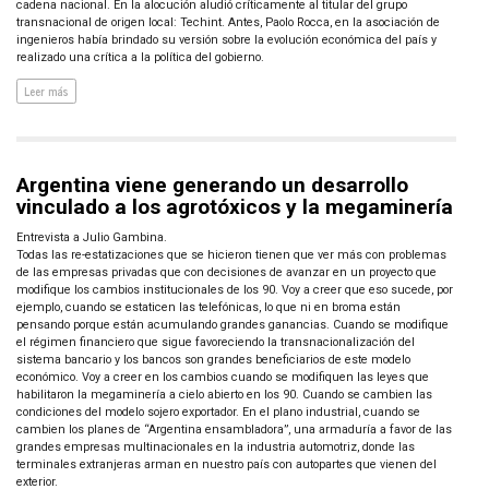
cadena nacional. En la alocución aludió críticamente al titular del grupo
transnacional de origen local: Techint. Antes, Paolo Rocca, en la asociación de
ingenieros había brindado su versión sobre la evolución económica del país y
realizado una crítica a la política del gobierno.
Leer más
Argentina viene generando un desarrollo
vinculado a los agrotóxicos y la megaminería
Entrevista a Julio Gambina.
Todas las re-estatizaciones que se hicieron tienen que ver más con problemas
de las empresas privadas que con decisiones de avanzar en un proyecto que
modifique los cambios institucionales de los 90. Voy a creer que eso sucede, por
ejemplo, cuando se estaticen las telefónicas, lo que ni en broma están
pensando porque están acumulando grandes ganancias. Cuando se modifique
el régimen financiero que sigue favoreciendo la transnacionalización del
sistema bancario y los bancos son grandes beneficiarios de este modelo
económico. Voy a creer en los cambios cuando se modifiquen las leyes que
habilitaron la megaminería a cielo abierto en los 90. Cuando se cambien las
condiciones del modelo sojero exportador. En el plano industrial, cuando se
cambien los planes de “Argentina ensambladora”, una armaduría a favor de las
grandes empresas multinacionales en la industria automotriz, donde las
terminales extranjeras arman en nuestro país con autopartes que vienen del
exterior.