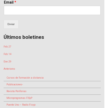
Email
*
Enviar
Últimos boletines
Feb 27
Feb 14
Ene 29
Anteriores
Cursos de formación a distancia
Publicaciones-
Revista Periferias
Microprogramas FiSyP
Puente Uno – Radio Fisyp