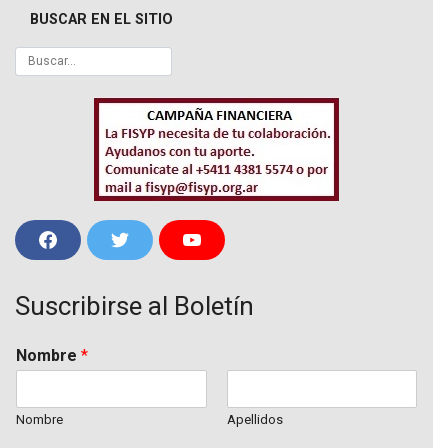
BUSCAR EN EL SITIO
F
T
Y
a
w
o
c
i
u
e
t
T
Suscribirse al Boletín
b
t
u
o
e
b
o
r
e
k
Nombre
*
Nombre
Apellidos