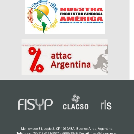
Montevideo 31, depto 3. CP 1019ABA. Buenos Aires, Argentina.
Teléfonos: (54-11) 4381-5574 / 6088-9949. E-mail: fisyp@fisyp.org.ar.