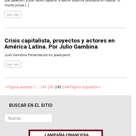
que padecen, y que hacen padecer a todo el sistema neoliberal en bloque. El
monto actual […]
Leer más
Crisis capitalista, proyectos y actores en
América Latina. Por Julio Gambina
Julio Gambina Presentación en powerpoint.
Leer más
« Página anterior
1
…
241
242
243
244
Página siguiente »
BUSCAR EN EL SITIO