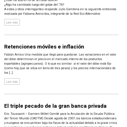
¿Cuál ha sido el rol de la clase obrera?
¿Algo ha cambiado luego del golpe del ’76?
A estos y otros interrogantes responde Julio Gambina en la siguiente entrevista
realizada por Fabiana Arencibia, integrante de la Red Eco Alternativo
Leer más
Retenciones móviles e inflación
Fabián Amico Una medida que llegó para quedarse. Las variaciones en el valor
del dólar determinan el precio en el mercado interno de los productos
exportables (agropecuarios). O lo que es similar: si el valor del dólar está fijo
(como hoy, que se sitúa en torno de tres pesos) y los precios internacionales de
los […]
Leer más
El triple pecado de la gran banca privada
Eric Toussaint – Damien Millet Comité para la Anulación de la Deuda Pública
del Tercer Mundo (CADTM) Desde agosto de 2007, los bancos estadounidenses
y europeos se encuentran bajo los focos de la actualidad debido a la grave crisis