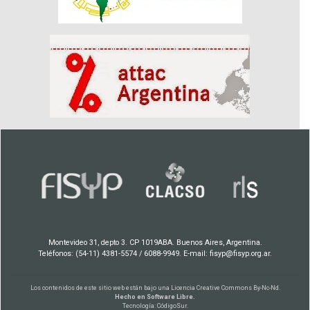
Montevideo 31, depto 3. CP 1019ABA. Buenos Aires, Argentina.
Teléfonos: (54-11) 4381-5574 / 6088-9949. E-mail: fisyp@fisyp.org.ar.
Los contenidos de este sitio web están bajo una
Licencia Creative Commons By-Nc-Nd
.
Hecho en Software Libre.
Tecnología:
CódigoSur
.