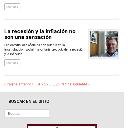
Leer Más
La recesión y la inflación no
son una sensación
Las estadísticas oficiales dan cuenta de la
insatisfacción social mayoritaria producto de la recesión
y la inflación.
Leer Más
« Página anterior
1
…
4
5
6
7
8
…
26
Página siguiente »
BUSCAR EN EL SITIO