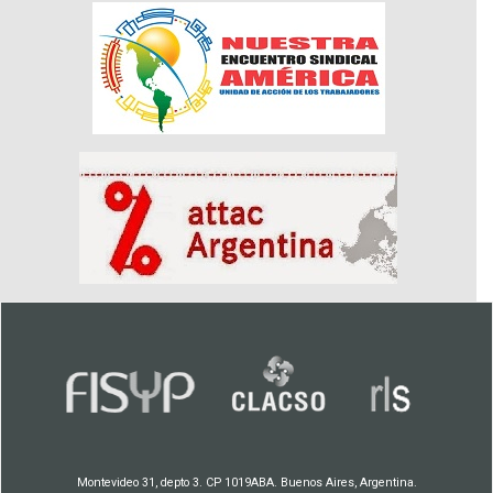
Montevideo 31, depto 3. CP 1019ABA. Buenos Aires, Argentina.